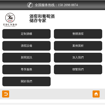
全国服务热线：158 2098 8874
酒窖和葡萄酒
储存专家
定制酒櫃
整體酒窖
酒窖設備
案例賞析
新聞資訊
加入我們
尊享服務
聯繫我們
關於我們