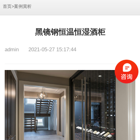
>
首页
案例賞析
黑镜钢恒温恒湿酒柜
admin
2021-05-27 15:17:44