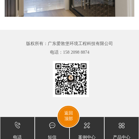
版权所有：广东爱敦堡环境工程科技有限公司
电话：
158 2098 8874
返回
顶部
电话
短信
案例中心
产品中心